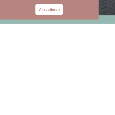
Akzeptieren
Hier finden Sie
NÜTZLICHE LINKS
https://www.sonnige-untermosel.de
https://www.sonnige-
untermosel.de/oepnv-gaesteticket/
https://www.sonnige-
untermosel.de/sehenswertes/
https://www.sonnige-
untermosel.de/freizeitangebote/